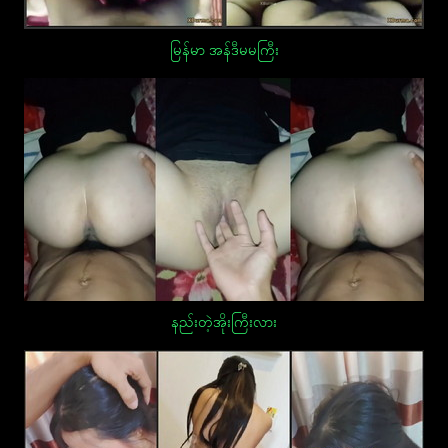
မြန်မာ အန်ဒီမမကြီး
နည်းတဲ့အိုးကြီးလား