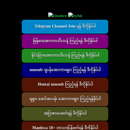
Telegram Channel Join ရန် ဒီကိုနှိပ်ပါ
မြန်မာအောကားသီးသန့် ကြည့်ရန် ဒီကိုနှိပ်ပါ
နိုင်ငံခြားအောကားသီးသန့် ကြည့်ရန် ဒီကိုနှိပ်ပါ
mmsub ဂျပန်အောကားများ ကြည့်ရန် ဒီကိုနှိပ်ပါ
Hentai mmsub ကြည့်ရန် ဒီကိုနှိပ်ပါ
ရုရှား ဆော်အလန်း အောကားများ ကြည့်ရန်နှိပ်ပါ
အပြာစာပေဖတ်ရန် ဒီကိုနှိပ်ပါ
Manhwa 18+ ဘာသာပြန်ဖတ်ရန် ဒီကိုနှိပ်ပါ