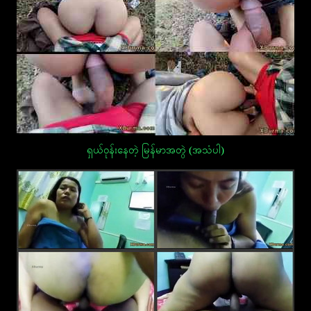
ရှယ်ဝုန်းနေတဲ့ မြန်မာအတွဲ (အသံပါ)