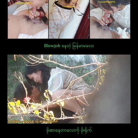
Blowjob နေတဲ့ မြန်မာမလေး
ခိုးစားနေတာလေးကို ခိုးရိုက်