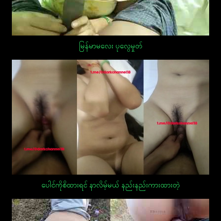
မြန်မာမလေး ပုလွေမှုတ်
ပေါင်ကိုစိထားရင် နာလိမ့်မယ် နည်းနည်းကားထားတဲ့