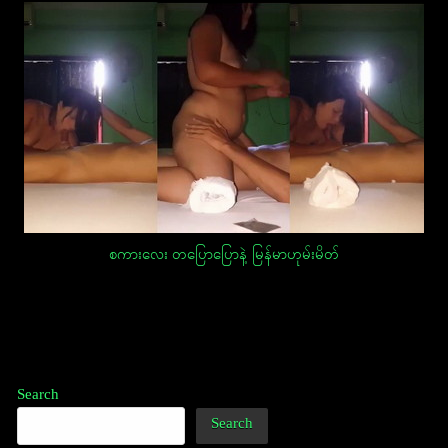
စကားလေး တပြောပြောနဲ့ မြန်မာဟုမ်းမိတ်
Post
navigation
Search
Search