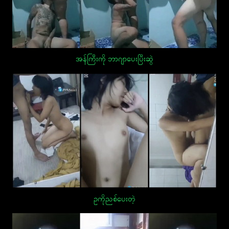
အန်ကြီးကို ဘာဂျာပေးပြီးဆွဲ
ဥကိုညစ်ပေးတဲ့