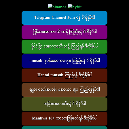
Telegram Channel Join ရန် ဒီကိုနှိပ်ပါ
မြန်မာအောကားသီးသန့် ကြည့်ရန် ဒီကိုနှိပ်ပါ
နိုင်ငံခြားအောကားသီးသန့် ကြည့်ရန် ဒီကိုနှိပ်ပါ
mmsub ဂျပန်အောကားများ ကြည့်ရန် ဒီကိုနှိပ်ပါ
Hentai mmsub ကြည့်ရန် ဒီကိုနှိပ်ပါ
ရုရှား ဆော်အလန်း အောကားများ ကြည့်ရန်နှိပ်ပါ
အပြာစာပေဖတ်ရန် ဒီကိုနှိပ်ပါ
Manhwa 18+ ဘာသာပြန်ဖတ်ရန် ဒီကိုနှိပ်ပါ