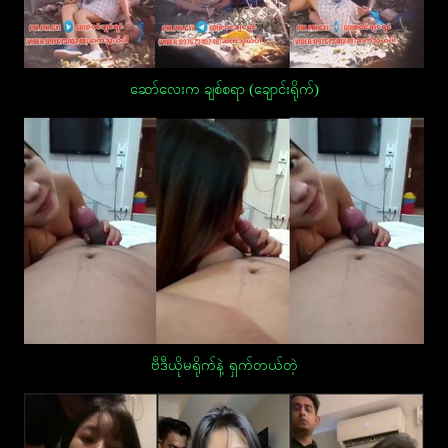
ဆော်လေးက ချစ်စရာ (ချောင်းရိုက်)
ဗီဒီယိုမရိုက်နဲ့ ရှက်တယ်တဲ့