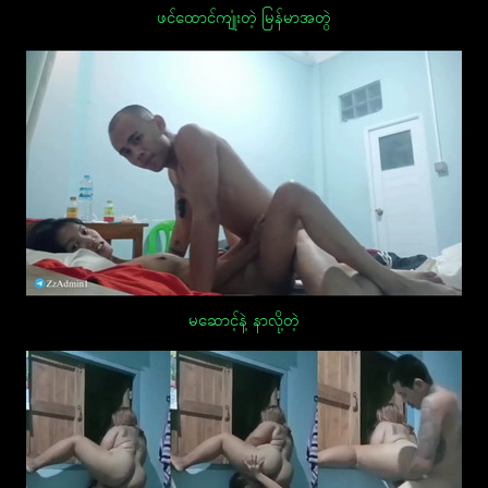
ဖင်ထောင်ကျုံးတဲ့ မြန်မာအတွဲ
မဆောင့်နဲ့ နာလို့တဲ့