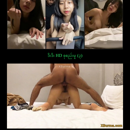
ဒီးဒီး HD စုစည်းမှု (၃)