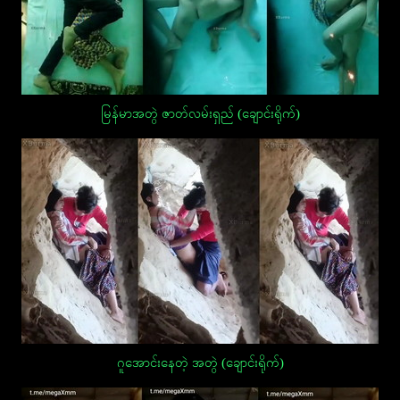
မြန်မာအတွဲ ဇာတ်လမ်းရှည် (ချောင်းရိုက်)
ဂူအောင်းနေတဲ့ အတွဲ (ချောင်းရိုက်)