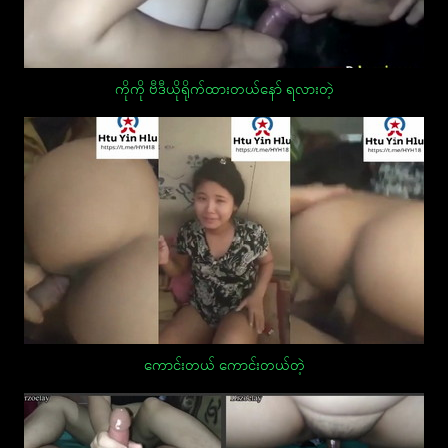
ကိုကို ဗီဒီယိုရိုက်ထားတယ်နော် ရလားတဲ့
ကောင်းတယ် ကောင်းတယ်တဲ့