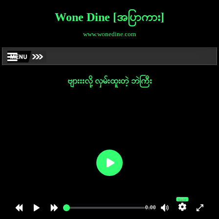
Wone Dine [အပြာကား]
www.wonedine.com
ဗျားးးလို့ လှမ်းထူးတဲ့ ဘဲကြီး
Auto
0:00