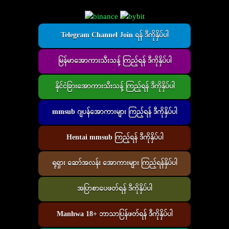
Telegram Channel Join ရန် ဒီကိုနှိပ်ပါ
မြန်မာအောကားသီးသန့် ကြည့်ရန် ဒီကိုနှိပ်ပါ
နိုင်ငံခြားအောကားသီးသန့် ကြည့်ရန် ဒီကိုနှိပ်ပါ
mmsub ဂျပန်အောကားများ ကြည့်ရန် ဒီကိုနှိပ်ပါ
Hentai mmsub ကြည့်ရန် ဒီကိုနှိပ်ပါ
ရုရှား ဆော်အလန်း အောကားများ ကြည့်ရန်နှိပ်ပါ
အပြာစာပေဖတ်ရန် ဒီကိုနှိပ်ပါ
Manhwa 18+ ဘာသာပြန်ဖတ်ရန် ဒီကိုနှိပ်ပါ