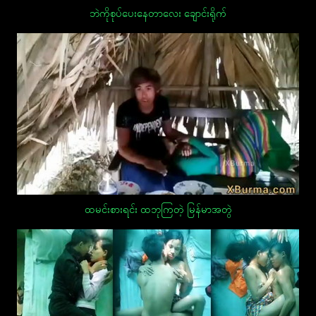
ဘဲကိုစုပ်ပေးနေတာလေး ချောင်းရိုက်
ထမင်းစားရင်း ထဘုကြတဲ့ မြန်မာအတွဲ