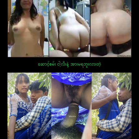
ဆောင့်စမ်း ငါ့လီးနဲ့ အားမရဘူးလားတဲ့