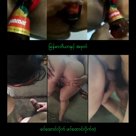
မြန်မာဘီယာနှင့် အဖုတ်
ဖင်ထောင်လိုက် ဖင်ထောင်လိုက်တဲ့