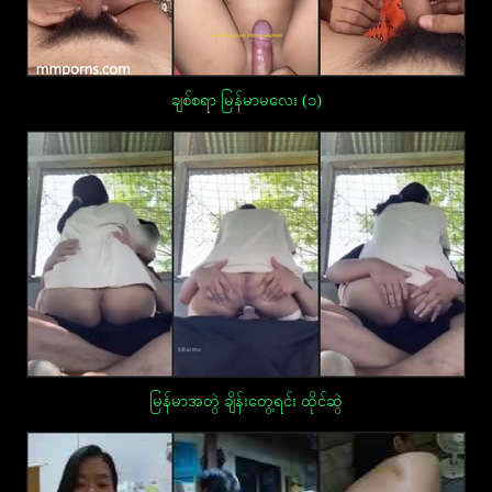
ချစ်စရာ မြန်မာမလေး (၁)
မြန်မာအတွဲ ချိန်းတွေ့ရင်း ထိုင်ဆွဲ