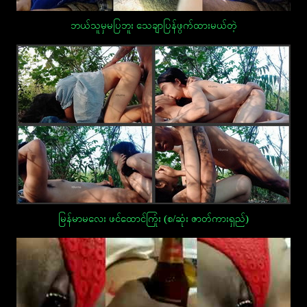
ဘယ်သူမှမပြဘူး သေချာပြန်ဖွက်ထားမယ်တဲ့
မြန်မာမလေး ဖင်ထောင်ကြုံး (စ/ဆုံး ဇာတ်ကားရှည်)