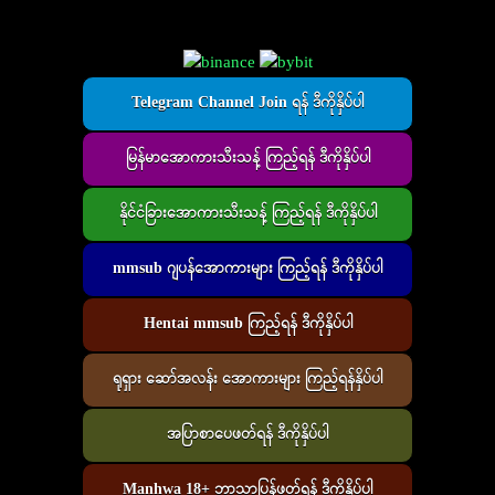
Telegram Channel Join ရန် ဒီကိုနှိပ်ပါ
မြန်မာအောကားသီးသန့် ကြည့်ရန် ဒီကိုနှိပ်ပါ
နိုင်ငံခြားအောကားသီးသန့် ကြည့်ရန် ဒီကိုနှိပ်ပါ
mmsub ဂျပန်အောကားများ ကြည့်ရန် ဒီကိုနှိပ်ပါ
Hentai mmsub ကြည့်ရန် ဒီကိုနှိပ်ပါ
ရုရှား ဆော်အလန်း အောကားများ ကြည့်ရန်နှိပ်ပါ
အပြာစာပေဖတ်ရန် ဒီကိုနှိပ်ပါ
Manhwa 18+ ဘာသာပြန်ဖတ်ရန် ဒီကိုနှိပ်ပါ