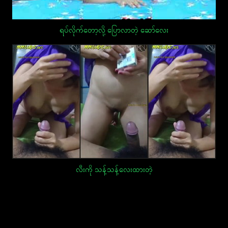
ရပ်လိုက်တော့လို့ ပြောလာတဲ့ ဆော်လေး
လီးကို သန့်သန့်လေးထားတဲ့
Post
navigation