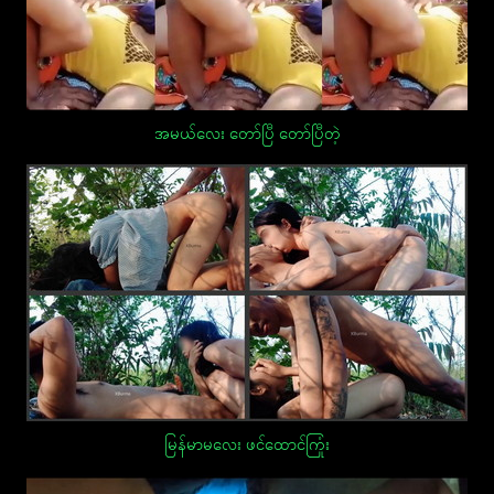
အမယ်လေး တော်ပြီ တော်ပြီတဲ့
မြန်မာမလေး ဖင်ထောင်ကြုံး