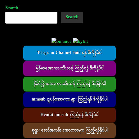
Search
Search
Telegram Channel Join ရန် ဒီကိုနှိပ်ပါ
မြန်မာအောကားသီးသန့် ကြည့်ရန် ဒီကိုနှိပ်ပါ
နိုင်ငံခြားအောကားသီးသန့် ကြည့်ရန် ဒီကိုနှိပ်ပါ
mmsub ဂျပန်အောကားများ ကြည့်ရန် ဒီကိုနှိပ်ပါ
Hentai mmsub ကြည့်ရန် ဒီကိုနှိပ်ပါ
ရုရှား ဆော်အလန်း အောကားများ ကြည့်ရန်နှိပ်ပါ