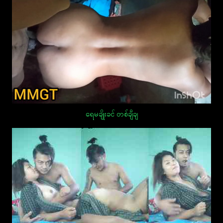
ရေမချိုးခင် တစ်ချီချ