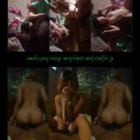
စောင်း ပုလွေ ဘာဂျာ အကွက်စုံတဲ့ အတွဲ (အပိုင်း ၂)