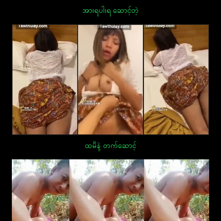
အားရပါးရ ဆောင့်တဲ့
ထမီနဲ့ တက်ဆောင့်