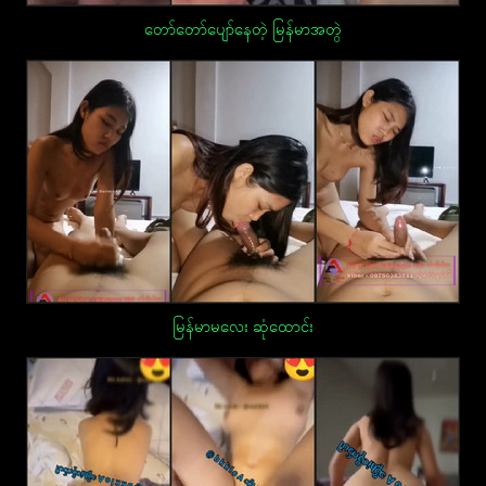
တော်တော်ပျော်နေတဲ့ မြန်မာအတွဲ
မြန်မာမလေး ဆုံထောင်း