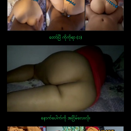
တော်ပြီ ကိုကိုရာ (၁)
နောက်ပေါက်ကို အငြိမ်လေးလိုး