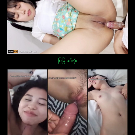
မြမြ ဖင်လိုး