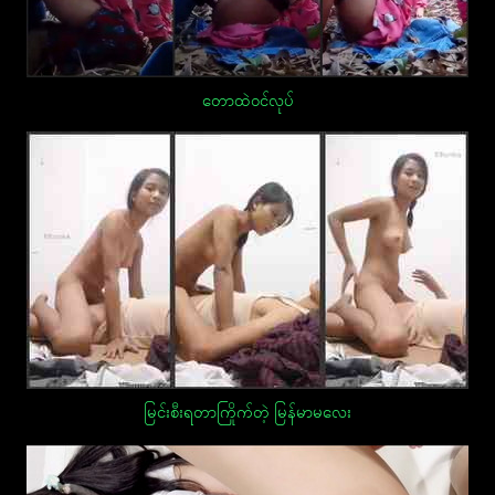
တောထဲဝင်လုပ်
မြင်းစီးရတာကြိုက်တဲ့ မြန်မာမလေး