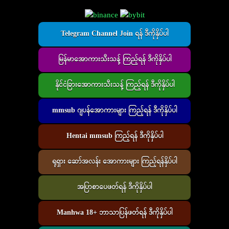
Telegram Channel Join ရန် ဒီကိုနှိပ်ပါ
မြန်မာအောကားသီးသန့် ကြည့်ရန် ဒီကိုနှိပ်ပါ
နိုင်ငံခြားအောကားသီးသန့် ကြည့်ရန် ဒီကိုနှိပ်ပါ
mmsub ဂျပန်အောကားများ ကြည့်ရန် ဒီကိုနှိပ်ပါ
Hentai mmsub ကြည့်ရန် ဒီကိုနှိပ်ပါ
ရုရှား ဆော်အလန်း အောကားများ ကြည့်ရန်နှိပ်ပါ
အပြာစာပေဖတ်ရန် ဒီကိုနှိပ်ပါ
Manhwa 18+ ဘာသာပြန်ဖတ်ရန် ဒီကိုနှိပ်ပါ