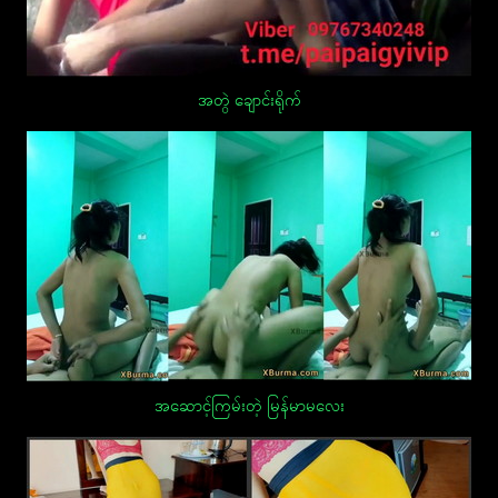
အတွဲ ချောင်းရိုက်
အဆောင့်ကြမ်းတဲ့ မြန်မာမလေး