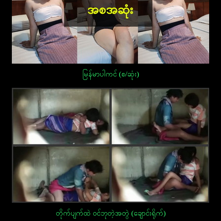
မြန်မာပါကင် (စ/ဆုံး)
တိုက်ပျက်ထဲ ဝင်ဘုတဲ့အတွဲ (ချောင်းရိုက်)