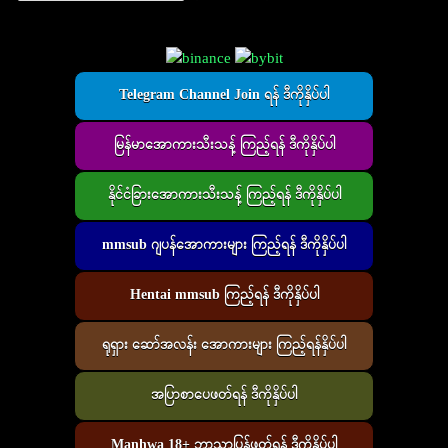
Telegram Channel Join ရန် ဒီကိုနှိပ်ပါ
မြန်မာအောကားသီးသန့် ကြည့်ရန် ဒီကိုနှိပ်ပါ
နိုင်ငံခြားအောကားသီးသန့် ကြည့်ရန် ဒီကိုနှိပ်ပါ
mmsub ဂျပန်အောကားများ ကြည့်ရန် ဒီကိုနှိပ်ပါ
Hentai mmsub ကြည့်ရန် ဒီကိုနှိပ်ပါ
ရုရှား ဆော်အလန်း အောကားများ ကြည့်ရန်နှိပ်ပါ
အပြာစာပေဖတ်ရန် ဒီကိုနှိပ်ပါ
Manhwa 18+ ဘာသာပြန်ဖတ်ရန် ဒီကိုနှိပ်ပါ