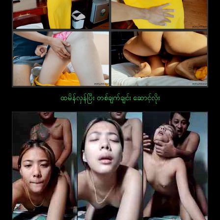
ထမိန်လှန်ပြီး တစ်ချက်ချင်း ဆောင့်လိုး