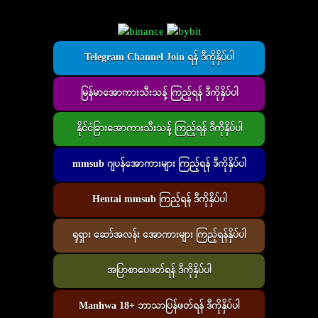
Telegram Channel Join ရန် ဒီကိုနှိပ်ပါ
မြန်မာအောကားသီးသန့် ကြည့်ရန် ဒီကိုနှိပ်ပါ
နိုင်ငံခြားအောကားသီးသန့် ကြည့်ရန် ဒီကိုနှိပ်ပါ
mmsub ဂျပန်အောကားများ ကြည့်ရန် ဒီကိုနှိပ်ပါ
Hentai mmsub ကြည့်ရန် ဒီကိုနှိပ်ပါ
ရုရှား ဆော်အလန်း အောကားများ ကြည့်ရန်နှိပ်ပါ
အပြာစာပေဖတ်ရန် ဒီကိုနှိပ်ပါ
Manhwa 18+ ဘာသာပြန်ဖတ်ရန် ဒီကိုနှိပ်ပါ