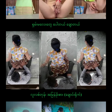
ရှမ်းမလေးတွေ ပေါတယ် ချောတယ်
လူလစ်တုန်း အမြန်ခိုးစား (ချောင်းရိုက်)