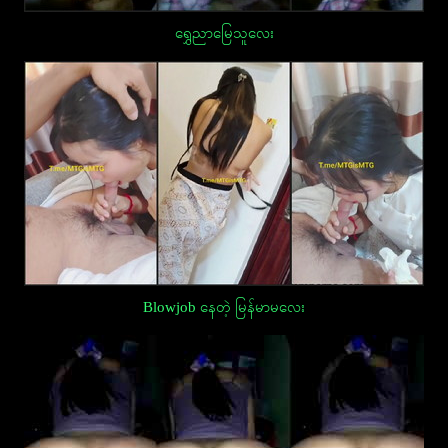
ရွှေညာမြေသူလေး
Blowjob နေတဲ့ မြန်မာမလေး