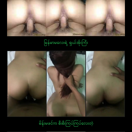
မြန်မာမလေးရဲ့ ရှယ်အိုးကြီး
မိန်းမဖင်က စီးစီးကြပ်ကြပ်လေးတဲ့