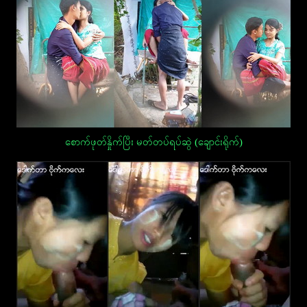
စောက်ဖုတ်နှိုက်ပြီး မတ်တပ်ရပ်ဆွဲ (ချောင်းရိုက်)