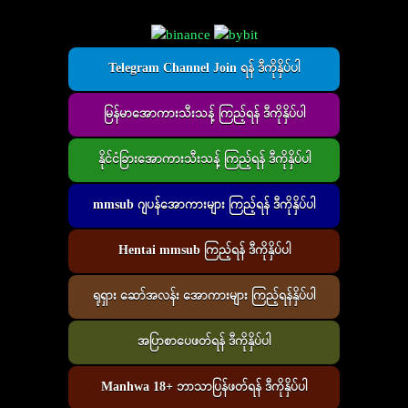
Telegram Channel Join ရန် ဒီကိုနှိပ်ပါ
မြန်မာအောကားသီးသန့် ကြည့်ရန် ဒီကိုနှိပ်ပါ
နိုင်ငံခြားအောကားသီးသန့် ကြည့်ရန် ဒီကိုနှိပ်ပါ
mmsub ဂျပန်အောကားများ ကြည့်ရန် ဒီကိုနှိပ်ပါ
Hentai mmsub ကြည့်ရန် ဒီကိုနှိပ်ပါ
ရုရှား ဆော်အလန်း အောကားများ ကြည့်ရန်နှိပ်ပါ
အပြာစာပေဖတ်ရန် ဒီကိုနှိပ်ပါ
Manhwa 18+ ဘာသာပြန်ဖတ်ရန် ဒီကိုနှိပ်ပါ