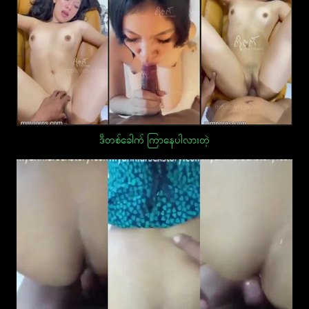
ဒီတစ်ခေါက် ကြာနေပါလားတဲ့