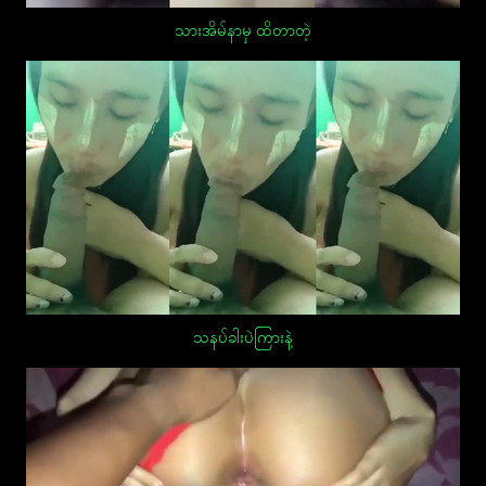
သားအိမ်နာမှ ထိတာတဲ့
သနပ်ခါးပဲကြားနဲ့