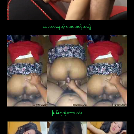
သာယာနေတဲ့ ခေးခေးတို့အတွဲ
မြန်မာ့အိုးကားကြီး