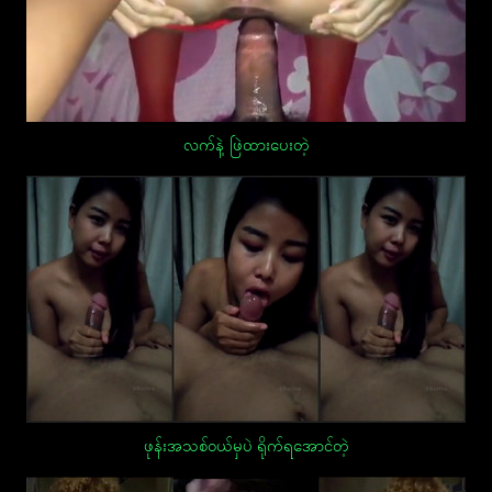
လက်နဲ့ ဖြဲထားပေးတဲ့
ဖုန်းအသစ်ဝယ်မှပဲ ရိုက်ရအောင်တဲ့