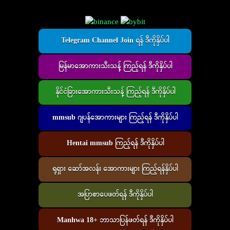
Telegram Channel Join ရန် ဒီကိုနှိပ်ပါ
မြန်မာအောကားသီးသန့် ကြည့်ရန် ဒီကိုနှိပ်ပါ
နိုင်ငံခြားအောကားသီးသန့် ကြည့်ရန် ဒီကိုနှိပ်ပါ
mmsub ဂျပန်အောကားများ ကြည့်ရန် ဒီကိုနှိပ်ပါ
Hentai mmsub ကြည့်ရန် ဒီကိုနှိပ်ပါ
ရုရှား ဆော်အလန်း အောကားများ ကြည့်ရန်နှိပ်ပါ
အပြာစာပေဖတ်ရန် ဒီကိုနှိပ်ပါ
Manhwa 18+ ဘာသာပြန်ဖတ်ရန် ဒီကိုနှိပ်ပါ