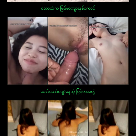
တောထဲက မြန်မာကျားနှစ်ကောင်
တော်တော်ပျော်နေတဲ့ မြန်မာအတွဲ