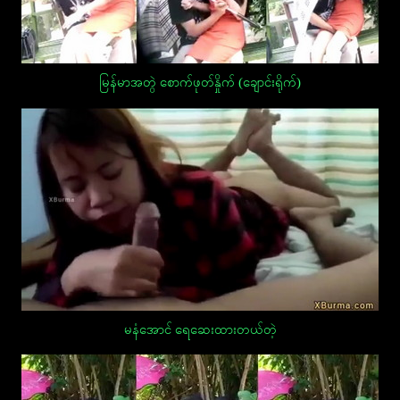
မြန်မာအတွဲ စောက်ဖုတ်နှိုက် (ချောင်းရိုက်)
မနံအောင် ရေဆေးထားတယ်တဲ့