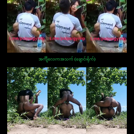
အင်္ကျီလေးကအသက် (ချောင်းရိုက်)