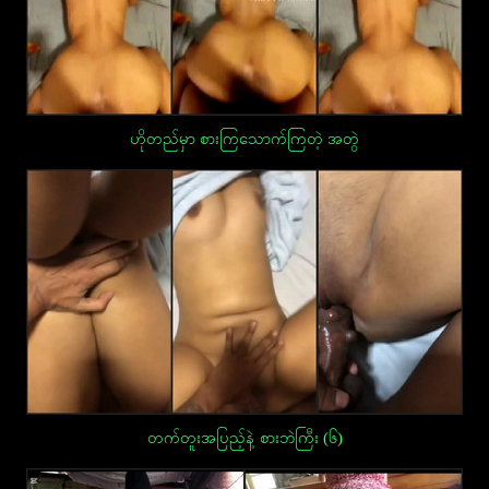
ဟိုတည်မှာ စားကြသောက်ကြတဲ့ အတွဲ
တက်တူးအပြည့်နဲ့ စားဘဲကြီး (၆)