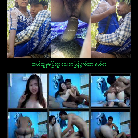
ဘယ်သူမှမပြဘူး သေချာပြန်ဖွက်ထားမယ်တဲ့