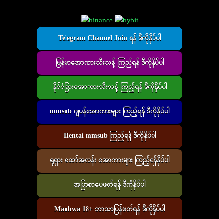
Telegram Channel Join ရန် ဒီကိုနှိပ်ပါ
မြန်မာအောကားသီးသန့် ကြည့်ရန် ဒီကိုနှိပ်ပါ
နိုင်ငံခြားအောကားသီးသန့် ကြည့်ရန် ဒီကိုနှိပ်ပါ
mmsub ဂျပန်အောကားများ ကြည့်ရန် ဒီကိုနှိပ်ပါ
Hentai mmsub ကြည့်ရန် ဒီကိုနှိပ်ပါ
ရုရှား ဆော်အလန်း အောကားများ ကြည့်ရန်နှိပ်ပါ
အပြာစာပေဖတ်ရန် ဒီကိုနှိပ်ပါ
Manhwa 18+ ဘာသာပြန်ဖတ်ရန် ဒီကိုနှိပ်ပါ