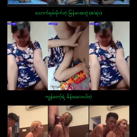
သောက်ရမ်းမိုက်တဲ့ မြန်မာအတွဲ (စ/ဆုံး)
ကျွန်တော့်ရဲ့ မိန်းမလေးပါတဲ့