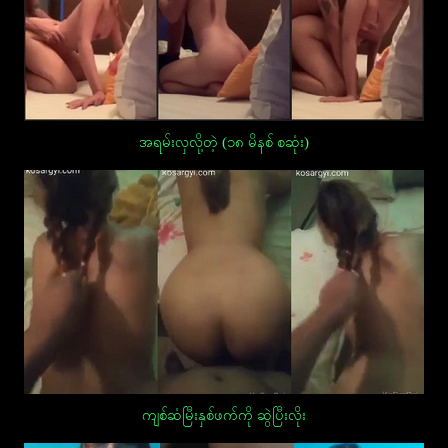
အရမ်းလှလို့တဲ့ (၁၈ မိနစ် စဆုံး)
ကျစ်ဆံမြီးနှစ်ဖက်ကို ဆွဲပြီးလိုး