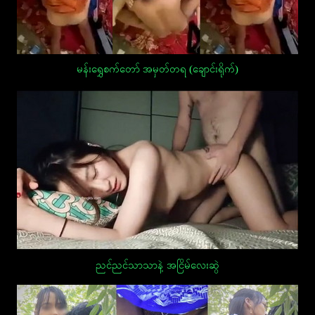
မန်းရွှေစက်တော် အမှတ်တရ (ချောင်းရိုက်)
ညင်ညင်သာသာနဲ့ အငြိမ်လေးဆွဲ