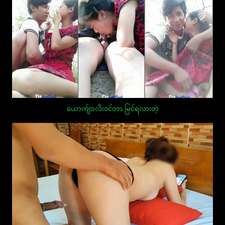
ယောက်ျားလီးဝင်တာ မြင်ရလားတဲ့