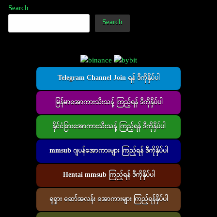
Search
Search
Telegram Channel Join ရန် ဒီကိုနှိပ်ပါ
မြန်မာအောကားသီးသန့် ကြည့်ရန် ဒီကိုနှိပ်ပါ
နိုင်ငံခြားအောကားသီးသန့် ကြည့်ရန် ဒီကိုနှိပ်ပါ
mmsub ဂျပန်အောကားများ ကြည့်ရန် ဒီကိုနှိပ်ပါ
Hentai mmsub ကြည့်ရန် ဒီကိုနှိပ်ပါ
ရုရှား ဆော်အလန်း အောကားများ ကြည့်ရန်နှိပ်ပါ