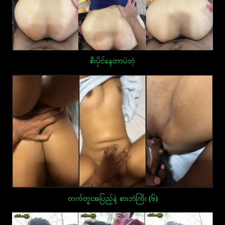
စီးပိုင်နေတာပဲတဲ့
တက်တူးအပြည့်နဲ့ စားဘဲကြီး (၆)