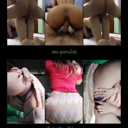
အား နာတယ်တဲ့