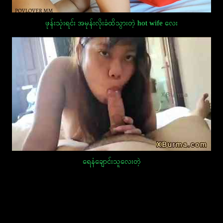
ဖုန်းသုံးရင်း အမုန်းလိုးခံထိသွားတဲ့ hot wife လေး
ရေနံချောင်းသူလေးတဲ့
Post
navigation