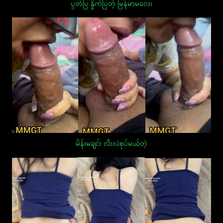
ပွတ်ပြ နှိုက်ပြတဲ့ မြန်မာမလေး
မိန်းမချင်း လီးလဲစုပ်မယ်တဲ့