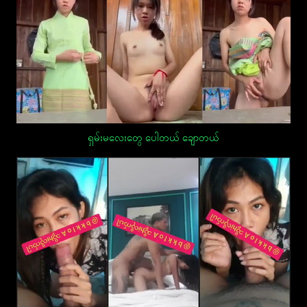
ရှမ်းမလေးတွေ ပေါတယ် ချောတယ်