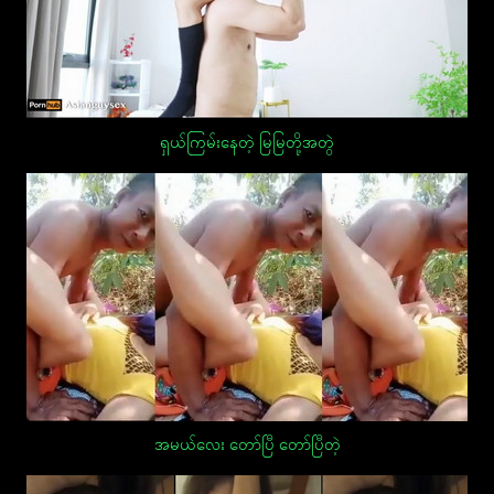
ရှယ်ကြမ်းနေတဲ့ မြမြတို့အတွဲ
အမယ်လေး တော်ပြီ တော်ပြီတဲ့