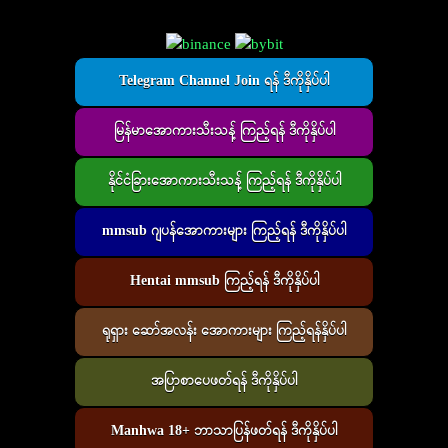
Telegram Channel Join ရန် ဒီကိုနှိပ်ပါ
မြန်မာအောကားသီးသန့် ကြည့်ရန် ဒီကိုနှိပ်ပါ
နိုင်ငံခြားအောကားသီးသန့် ကြည့်ရန် ဒီကိုနှိပ်ပါ
mmsub ဂျပန်အောကားများ ကြည့်ရန် ဒီကိုနှိပ်ပါ
Hentai mmsub ကြည့်ရန် ဒီကိုနှိပ်ပါ
ရုရှား ဆော်အလန်း အောကားများ ကြည့်ရန်နှိပ်ပါ
အပြာစာပေဖတ်ရန် ဒီကိုနှိပ်ပါ
Manhwa 18+ ဘာသာပြန်ဖတ်ရန် ဒီကိုနှိပ်ပါ