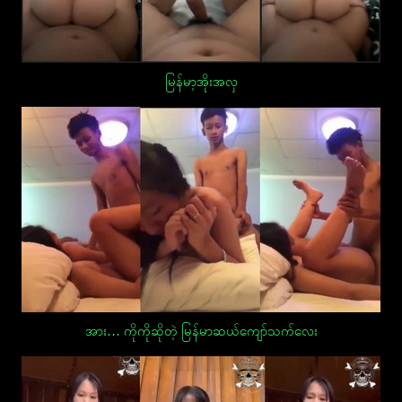
မြန်မာ့အိုးအလှ
အား… ကိုကိုဆိုတဲ့ မြန်မာဆယ်ကျော်သက်လေး