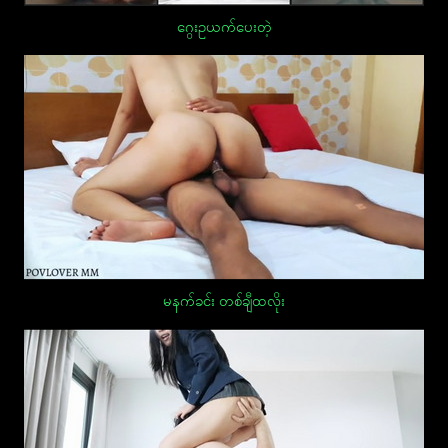
ဂွေးဥယက်ပေးတဲ့
မနက်ခင်း တစ်ချီထလိုး