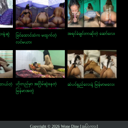
အရင်ခံချင်တာဆိုတဲ့ ဆော်လေး
နဲ့ဆွဲ
ခြင်ထောင်ထဲက မထွက်တဲ့
လင်မယား
ဟိုတည်မှာ အငြိမ်ဆွဲနေတဲ့
တယ်တဲ့
ဆံပင်ရှည်လေးနဲ့ မြန်မာမလေး
မြန်မာအတွဲ
Copyright © 2026 Wone Dine [အပြာကား]