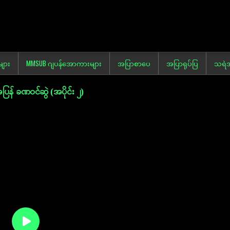
များ
MMSUB ဂျပန်အောကားများ
အပြာစာပေ
အပြာရုပ်ပြ
သရဲအ
န် ခဏဝင်ဆွဲ (အပိုင်း ၂)