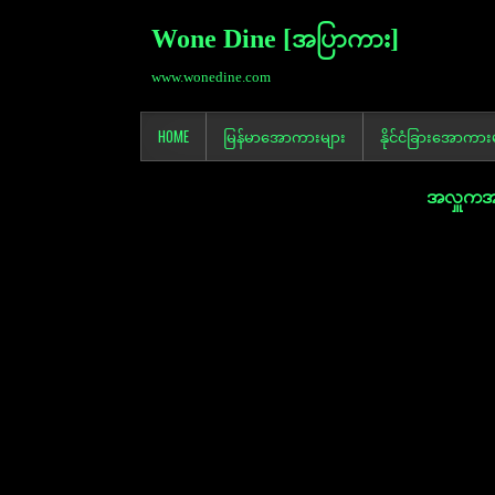
Wone Dine [အပြာကား]
www.wonedine.com
HOME
မြန်မာအောကားများ
နိုင်ငံခြားအောကား
အလှူကအပြ