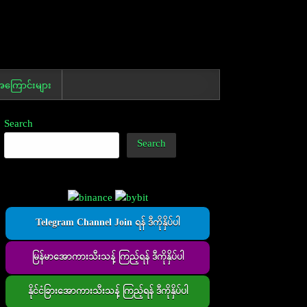
ကြောင်းများ
Search
Search
Telegram Channel Join ရန် ဒီကိုနှိပ်ပါ
မြန်မာအောကားသီးသန့် ကြည့်ရန် ဒီကိုနှိပ်ပါ
နိုင်ငံခြားအောကားသီးသန့် ကြည့်ရန် ဒီကိုနှိပ်ပါ