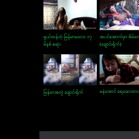
အပင်အောက်မှာ ဇိမ်လေး
ရှယ်ထန်တဲ့ မြန်မာမလေး ၁၇
(ချောင်းရိုက်)
မိနစ် စဆုံး
မနံအောင် ရေဆေးထား
မြန်မာအတွဲ ချောင်းရိုက်
Post
navigation