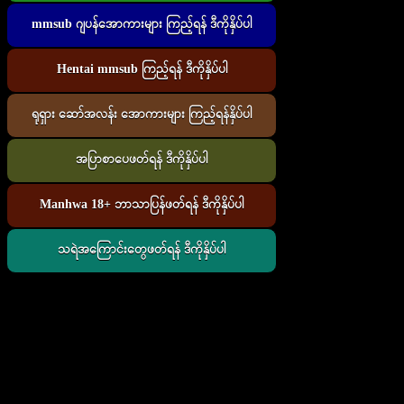
mmsub ဂျပန်အောကားများ ကြည့်ရန် ဒီကိုနှိပ်ပါ
Hentai mmsub ကြည့်ရန် ဒီကိုနှိပ်ပါ
ရုရှား ဆော်အလန်း အောကားများ ကြည့်ရန်နှိပ်ပါ
အပြာစာပေဖတ်ရန် ဒီကိုနှိပ်ပါ
Manhwa 18+ ဘာသာပြန်ဖတ်ရန် ဒီကိုနှိပ်ပါ
သရဲအကြောင်းတွေဖတ်ရန် ဒီကိုနှိပ်ပါ