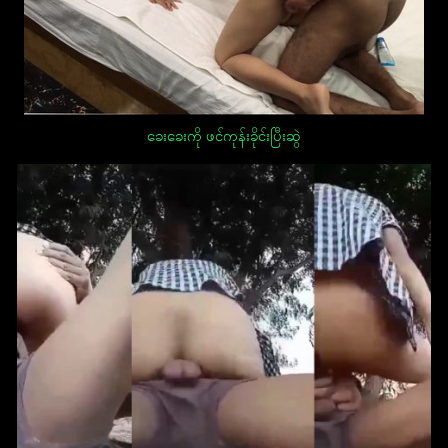
ခေးခေးကို ဖင်ကုန်းခိုင်းပြီးဆွဲ