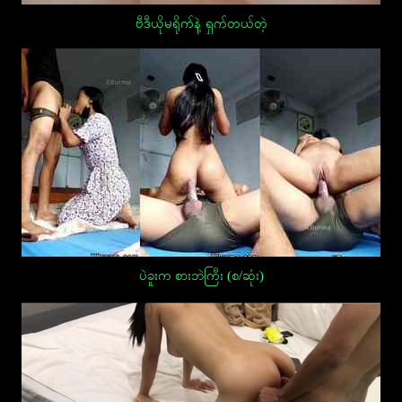
ဗီဒီယိုမရိုက်နဲ့ ရှက်တယ်တဲ့
ပဲခူးက စားဘဲကြီး (စ/ဆုံး)