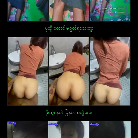
ပုဆိုးတောင် မချွတ်ရသေးဘူး
ခိုးဆွဲနေတဲ့ မြန်မာအတွဲလေး