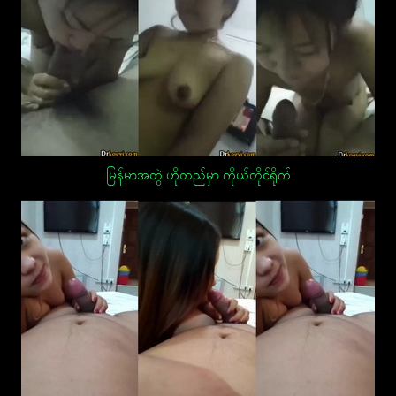
မြန်မာအတွဲ ဟိုတည်မှာ ကိုယ်တိုင်ရိုက်