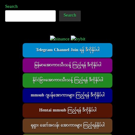
Search
Search
Telegram Channel Join ရန် ဒီကိုနှိပ်ပါ
မြန်မာအောကားသီးသန့် ကြည့်ရန် ဒီကိုနှိပ်ပါ
နိုင်ငံခြားအောကားသီးသန့် ကြည့်ရန် ဒီကိုနှိပ်ပါ
mmsub ဂျပန်အောကားများ ကြည့်ရန် ဒီကိုနှိပ်ပါ
Hentai mmsub ကြည့်ရန် ဒီကိုနှိပ်ပါ
ရုရှား ဆော်အလန်း အောကားများ ကြည့်ရန်နှိပ်ပါ