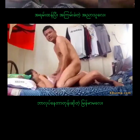
အရမ်းထန်ပြီး အကြမ်းခံတဲ့ အညာသူလေး
ဘာလုပ်နေတာတုန်းဆိုတဲ့ မြန်မာမလေး
Post
navigation