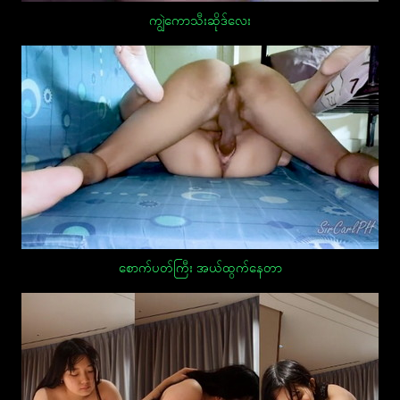
ကျွဲကောသီးဆိုဒ်လေး
စောက်ပတ်ကြီး အယ်ထွက်နေတာ