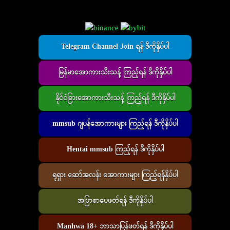
Telegram Channel Join ရန် ဒီကိုနှိပ်ပါ
မြန်မာအောကားသီးသန့် ကြည့်ရန် ဒီကိုနှိပ်ပါ
နိုင်ငံခြားအောကားသီးသန့် ကြည့်ရန် ဒီကိုနှိပ်ပါ
mmsub ဂျပန်အောကားများ ကြည့်ရန် ဒီကိုနှိပ်ပါ
Hentai mmsub ကြည့်ရန် ဒီကိုနှိပ်ပါ
ရုရှား ဆော်အလန်း အောကားများ ကြည့်ရန်နှိပ်ပါ
အပြာစာပေဖတ်ရန် ဒီကိုနှိပ်ပါ
Manhwa 18+ ဘာသာပြန်ဖတ်ရန် ဒီကိုနှိပ်ပါ