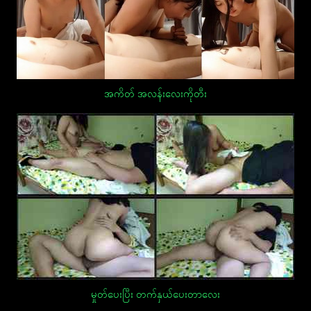
အကိတ် အလန်းလေးကိုတီး
မှုတ်ပေးပြီး တက်နှယ်ပေးတာလေး