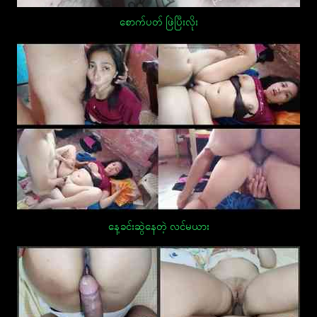
စောက်ပတ် ဖြဲပြီးလိုး
နေ့ခင်းဆွဲနေတဲ့ လင်မယား