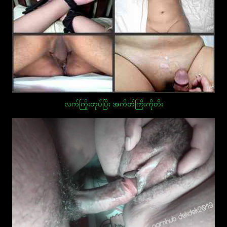
လက်ကြိုးတုပ်ပြီး အကိတ်ကြီးကိုတီး