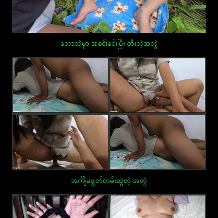
တောထဲမှာ အခင်းခင်းပြီး တီးတဲ့အတွဲ
အင်္ကျီမချွတ်တမ်းဆွဲတဲ့ အတွဲ