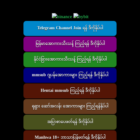
Telegram Channel Join ရန် ဒီကိုနှိပ်ပါ
မြန်မာအောကားသီးသန့် ကြည့်ရန် ဒီကိုနှိပ်ပါ
နိုင်ငံခြားအောကားသီးသန့် ကြည့်ရန် ဒီကိုနှိပ်ပါ
mmsub ဂျပန်အောကားများ ကြည့်ရန် ဒီကိုနှိပ်ပါ
Hentai mmsub ကြည့်ရန် ဒီကိုနှိပ်ပါ
ရုရှား ဆော်အလန်း အောကားများ ကြည့်ရန်နှိပ်ပါ
အပြာစာပေဖတ်ရန် ဒီကိုနှိပ်ပါ
Manhwa 18+ ဘာသာပြန်ဖတ်ရန် ဒီကိုနှိပ်ပါ