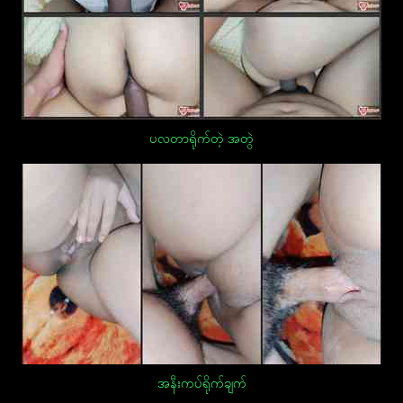
ပလတာရိုက်တဲ့ အတွဲ
အနီးကပ်ရိုက်ချက်