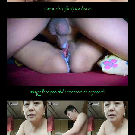
ပုလွေမှုတ်ကျွမ်းတဲ့ ဆော်လေး
အရည်စီးကျတာ အိပ်ယာတောင် ပေသွားတယ်