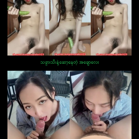
သခွားသီးနဲ့ဆော့နေတဲ့ အချောလေး