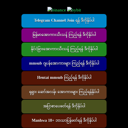
Telegram Channel Join ရန် ဒီကိုနှိပ်ပါ
မြန်မာအောကားသီးသန့် ကြည့်ရန် ဒီကိုနှိပ်ပါ
နိုင်ငံခြားအောကားသီးသန့် ကြည့်ရန် ဒီကိုနှိပ်ပါ
mmsub ဂျပန်အောကားများ ကြည့်ရန် ဒီကိုနှိပ်ပါ
Hentai mmsub ကြည့်ရန် ဒီကိုနှိပ်ပါ
ရုရှား ဆော်အလန်း အောကားများ ကြည့်ရန်နှိပ်ပါ
အပြာစာပေဖတ်ရန် ဒီကိုနှိပ်ပါ
Manhwa 18+ ဘာသာပြန်ဖတ်ရန် ဒီကိုနှိပ်ပါ