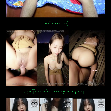
အပေါ်တက်ဆောင့်
ညအချိန် လယ်ထဲက တဲလေးမှာ မီးထွန်းပြီးဗျင်း