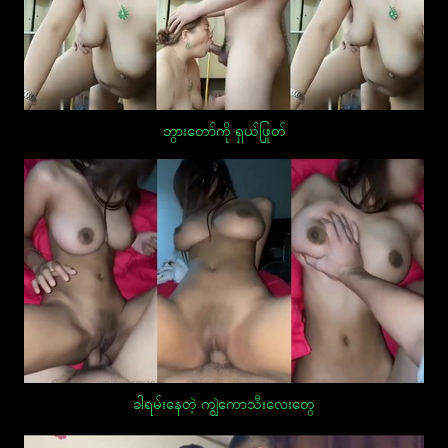
ဘွားတော်ကို ရှယ်ဖြုတ်
ခါရမ်းနေတဲ့ ကျွဲကောသီးလေးတွေ