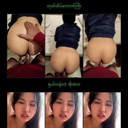
တုတ်ထိပ်ကောက်ကြီး
ရှယ်လန်းတဲ့ အိုးလေး