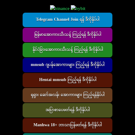
Telegram Channel Join ရန် ဒီကိုနှိပ်ပါ
မြန်မာအောကားသီးသန့် ကြည့်ရန် ဒီကိုနှိပ်ပါ
နိုင်ငံခြားအောကားသီးသန့် ကြည့်ရန် ဒီကိုနှိပ်ပါ
mmsub ဂျပန်အောကားများ ကြည့်ရန် ဒီကိုနှိပ်ပါ
Hentai mmsub ကြည့်ရန် ဒီကိုနှိပ်ပါ
ရုရှား ဆော်အလန်း အောကားများ ကြည့်ရန်နှိပ်ပါ
အပြာစာပေဖတ်ရန် ဒီကိုနှိပ်ပါ
Manhwa 18+ ဘာသာပြန်ဖတ်ရန် ဒီကိုနှိပ်ပါ