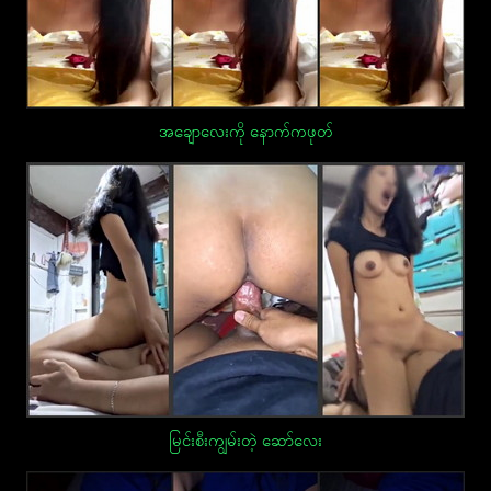
အချောလေးကို နောက်ကဖုတ်
မြင်းစီးကျွမ်းတဲ့ ဆော်လေး