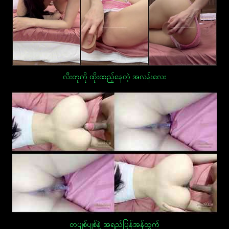
လီးတုကို ထိုးထည့်နေတဲ့ အလန်းလေး
တပျစ်ပျစ်နဲ့ အရည်ပြန်အန်ထွက်