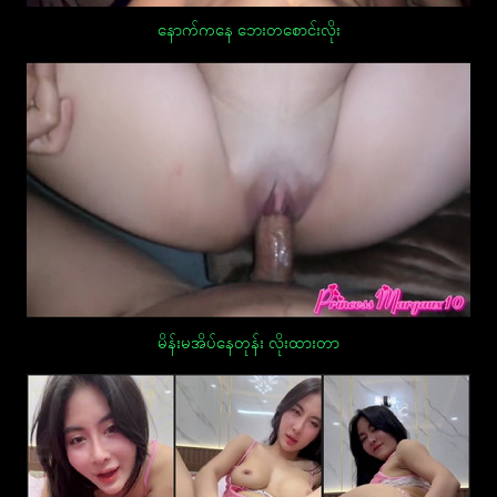
နောက်ကနေ ဘေးတစောင်းလိုး
မိန်းမအိပ်နေတုန်း လိုးထားတာ