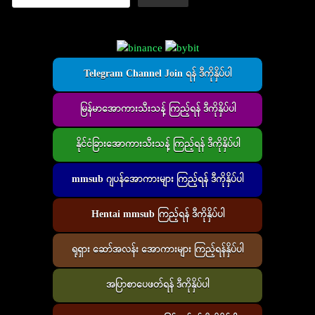
Telegram Channel Join ရန် ဒီကိုနှိပ်ပါ
မြန်မာအောကားသီးသန့် ကြည့်ရန် ဒီကိုနှိပ်ပါ
နိုင်ငံခြားအောကားသီးသန့် ကြည့်ရန် ဒီကိုနှိပ်ပါ
mmsub ဂျပန်အောကားများ ကြည့်ရန် ဒီကိုနှိပ်ပါ
Hentai mmsub ကြည့်ရန် ဒီကိုနှိပ်ပါ
ရုရှား ဆော်အလန်း အောကားများ ကြည့်ရန်နှိပ်ပါ
အပြာစာပေဖတ်ရန် ဒီကိုနှိပ်ပါ