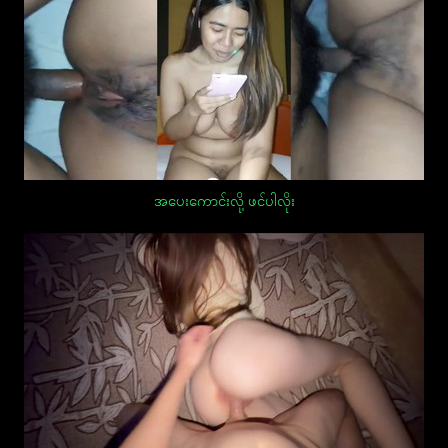
အပေးကောင်းလို့ ဖင်ပါလိုး