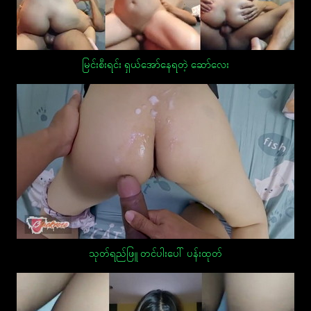
မြင်းစီးရင်း ရှယ်အော်နေရတဲ့ ဆော်လေး
သုတ်ရည်ဖြူ တင်ပါးပေါ် ပန်းထုတ်