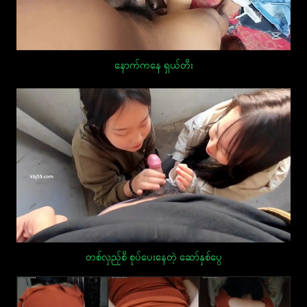
နောက်ကနေ ရှယ်တီး
တစ်လှည့်စီ စုပ်ပေးနေတဲ့ ဆော်နှစ်ပွေ