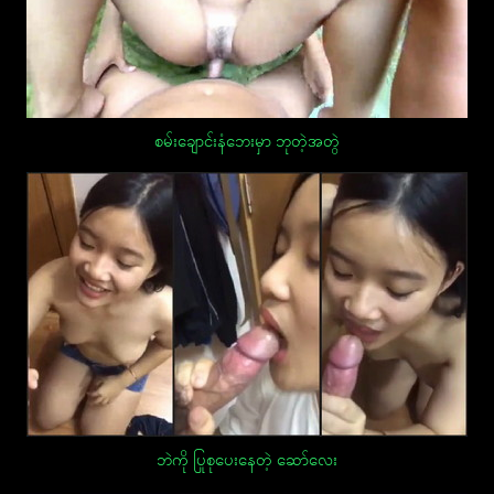
စမ်းချောင်းနံဘေးမှာ ဘုတဲ့အတွဲ
ဘဲကို ပြုစုပေးနေတဲ့ ဆော်လေး