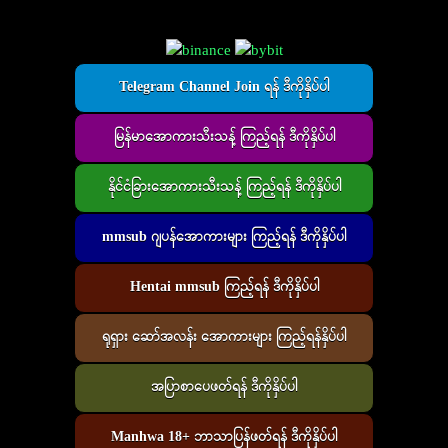
Telegram Channel Join ရန် ဒီကိုနှိပ်ပါ
မြန်မာအောကားသီးသန့် ကြည့်ရန် ဒီကိုနှိပ်ပါ
နိုင်ငံခြားအောကားသီးသန့် ကြည့်ရန် ဒီကိုနှိပ်ပါ
mmsub ဂျပန်အောကားများ ကြည့်ရန် ဒီကိုနှိပ်ပါ
Hentai mmsub ကြည့်ရန် ဒီကိုနှိပ်ပါ
ရုရှား ဆော်အလန်း အောကားများ ကြည့်ရန်နှိပ်ပါ
အပြာစာပေဖတ်ရန် ဒီကိုနှိပ်ပါ
Manhwa 18+ ဘာသာပြန်ဖတ်ရန် ဒီကိုနှိပ်ပါ