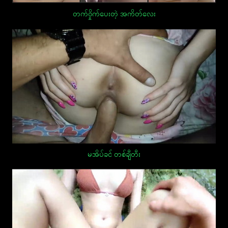
တက်ဝှိုက်ပေးတဲ့ အကိတ်လေး
မအိပ်ခင် တစ်ချီတီး