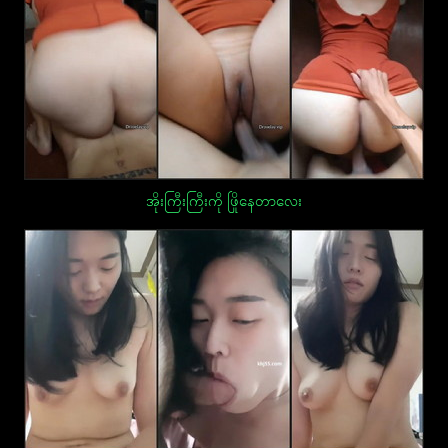
အိုးကြီးကြီးကို ဖြိုနေတာလေး