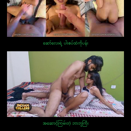
ဆော်လေးရဲ့ ပါးစပ်ထဲကိုပန်း
အဆောင့်ကြမ်းတဲ့ ဘာဘူကြီး