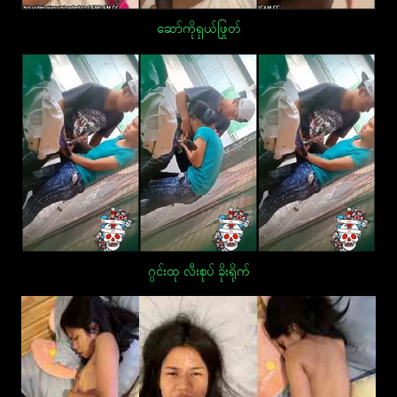
ဆော်ကိုရှယ်ဖြုတ်
ဂွင်းထု လီးစုပ် ခိုးရိုက်