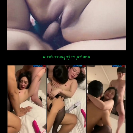
ဖောင်းကားနေတဲ့ အဖုတ်လေး