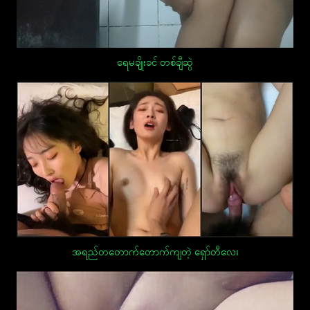
ရေမချိုးခင် တစ်ချီဆွဲ
အရည်တတောက်တောက်ကျတဲ့ ရှော်တီလေး