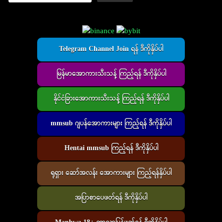
Telegram Channel Join ရန် ဒီကိုနှိပ်ပါ
မြန်မာအောကားသီးသန့် ကြည့်ရန် ဒီကိုနှိပ်ပါ
နိုင်ငံခြားအောကားသီးသန့် ကြည့်ရန် ဒီကိုနှိပ်ပါ
mmsub ဂျပန်အောကားများ ကြည့်ရန် ဒီကိုနှိပ်ပါ
Hentai mmsub ကြည့်ရန် ဒီကိုနှိပ်ပါ
ရုရှား ဆော်အလန်း အောကားများ ကြည့်ရန်နှိပ်ပါ
အပြာစာပေဖတ်ရန် ဒီကိုနှိပ်ပါ