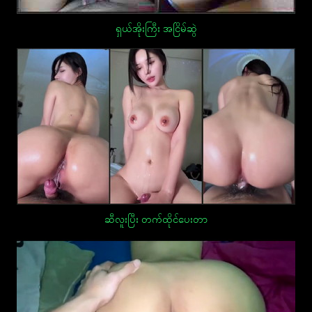
ရှယ်အိုးကြီး အငြိမ်ဆွဲ
ဆီလူးပြီး တက်ထိုင်ပေးတာ