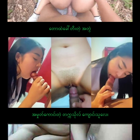
တောထဲခေါ်တီးတဲ့ အတွဲ
အမှုတ်ကောင်းတဲ့ တက္ကသိုလ် ကျောင်းသူလေး