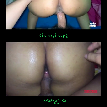
မိန်းမက ကုန်းပြနေလို့
ဖင်ကိုဆီလူးပြီး လိုး