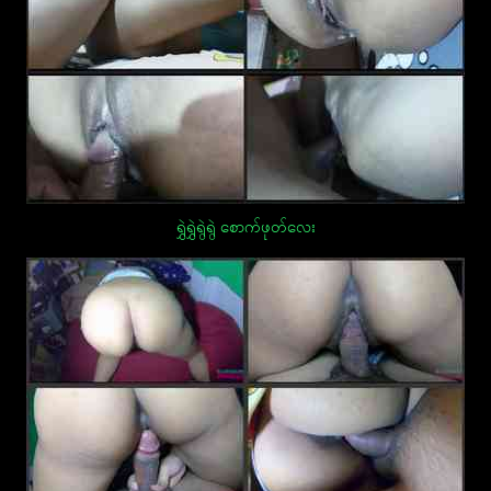
ရွှဲရွှဲရွဲရွဲ စောက်ဖုတ်လေး