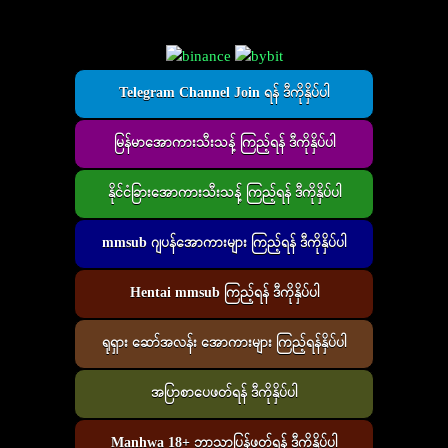
Telegram Channel Join ရန် ဒီကိုနှိပ်ပါ
မြန်မာအောကားသီးသန့် ကြည့်ရန် ဒီကိုနှိပ်ပါ
နိုင်ငံခြားအောကားသီးသန့် ကြည့်ရန် ဒီကိုနှိပ်ပါ
mmsub ဂျပန်အောကားများ ကြည့်ရန် ဒီကိုနှိပ်ပါ
Hentai mmsub ကြည့်ရန် ဒီကိုနှိပ်ပါ
ရုရှား ဆော်အလန်း အောကားများ ကြည့်ရန်နှိပ်ပါ
အပြာစာပေဖတ်ရန် ဒီကိုနှိပ်ပါ
Manhwa 18+ ဘာသာပြန်ဖတ်ရန် ဒီကိုနှိပ်ပါ