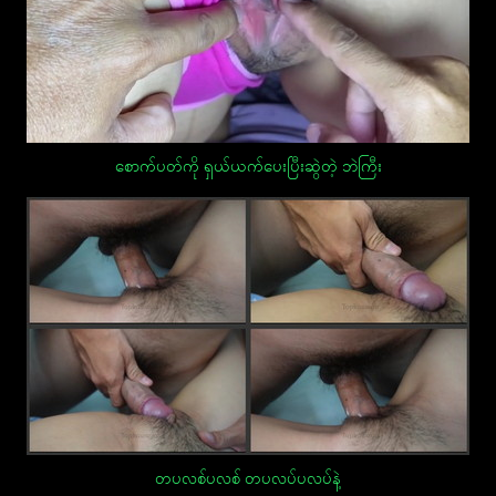
စောက်ပတ်ကို ရှယ်ယက်ပေးပြီးဆွဲတဲ့ ဘဲကြီး
တပလစ်ပလစ် တပလပ်ပလပ်နဲ့