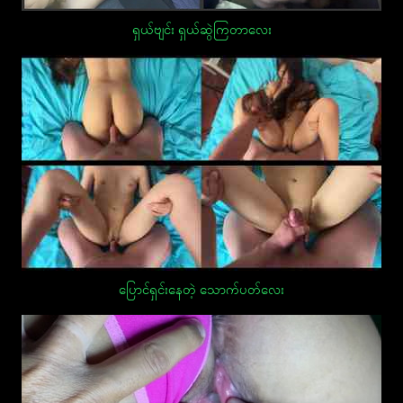
ရှယ်ဗျင်း ရှယ်ဆွဲကြတာလေး
ပြောင်ရှင်းနေတဲ့ သောက်ပတ်လေး