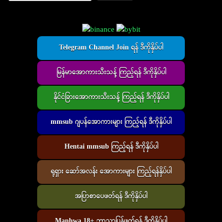
Telegram Channel Join ရန် ဒီကိုနှိပ်ပါ
မြန်မာအောကားသီးသန့် ကြည့်ရန် ဒီကိုနှိပ်ပါ
နိုင်ငံခြားအောကားသီးသန့် ကြည့်ရန် ဒီကိုနှိပ်ပါ
mmsub ဂျပန်အောကားများ ကြည့်ရန် ဒီကိုနှိပ်ပါ
Hentai mmsub ကြည့်ရန် ဒီကိုနှိပ်ပါ
ရုရှား ဆော်အလန်း အောကားများ ကြည့်ရန်နှိပ်ပါ
အပြာစာပေဖတ်ရန် ဒီကိုနှိပ်ပါ
Manhwa 18+ ဘာသာပြန်ဖတ်ရန် ဒီကိုနှိပ်ပါ