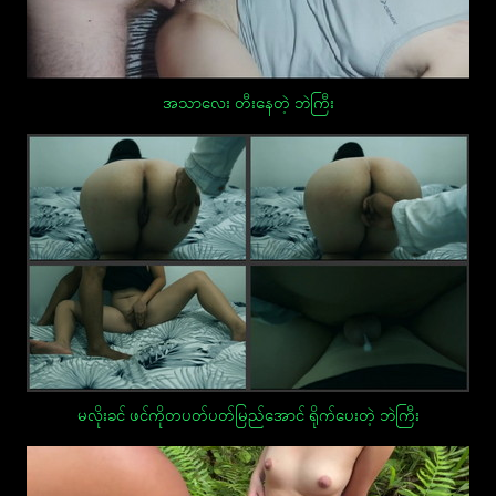
အသာလေး တီးနေတဲ့ ဘဲကြီး
မလိုးခင် ဖင်ကိုတပတ်ပတ်မြည်အောင် ရိုက်ပေးတဲ့ ဘဲကြီး