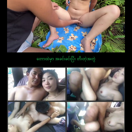
တောထဲမှာ အခင်းခင်းပြီး တီးတဲ့အတွဲ