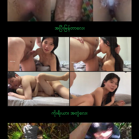
အပြီးမြန်တာလေး
ကိုးရီးယား အတွဲလေး