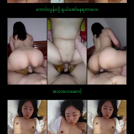
ကောင်းလွန်းလို့ ရှယ်အော်နေရတာလေး
အသာလေးဆောင့်