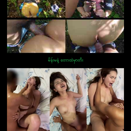
မိန်းမနဲ့ တောထဲမှာတီး