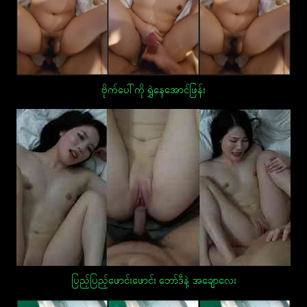
ဗိုက်ပေါ်ကို ရွှဲနေအောင်ဖြန်း
ပြည့်ပြည့်ဖောင်းဖောင်း ဘော်ဒီနဲ့ အချောလေး