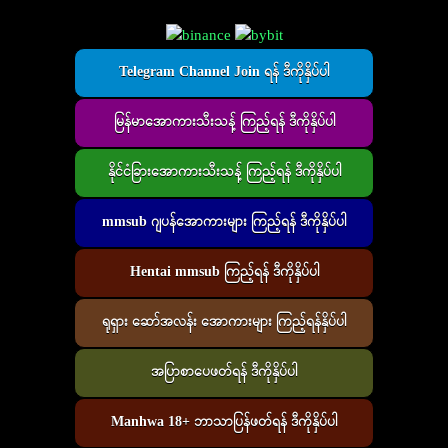
Telegram Channel Join ရန် ဒီကိုနှိပ်ပါ
မြန်မာအောကားသီးသန့် ကြည့်ရန် ဒီကိုနှိပ်ပါ
နိုင်ငံခြားအောကားသီးသန့် ကြည့်ရန် ဒီကိုနှိပ်ပါ
mmsub ဂျပန်အောကားများ ကြည့်ရန် ဒီကိုနှိပ်ပါ
Hentai mmsub ကြည့်ရန် ဒီကိုနှိပ်ပါ
ရုရှား ဆော်အလန်း အောကားများ ကြည့်ရန်နှိပ်ပါ
အပြာစာပေဖတ်ရန် ဒီကိုနှိပ်ပါ
Manhwa 18+ ဘာသာပြန်ဖတ်ရန် ဒီကိုနှိပ်ပါ