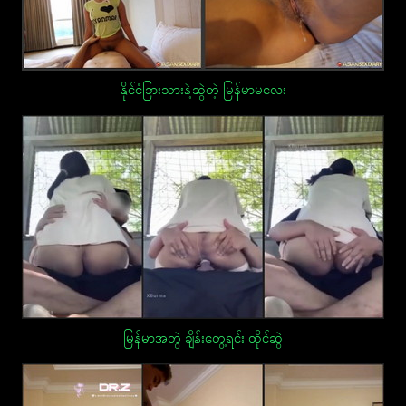
နိုင်ငံခြားသားနဲ့ဆွဲတဲ့ မြန်မာမလေး
မြန်မာအတွဲ ချိန်းတွေ့ရင်း ထိုင်ဆွဲ