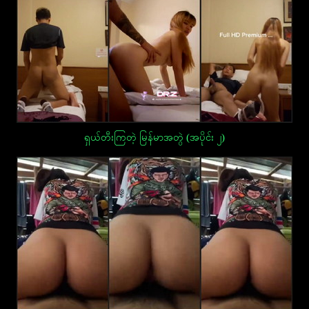
ရှယ်တီးကြတဲ့ မြန်မာအတွဲ (အပိုင်း ၂)