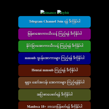
Telegram Channel Join ရန် ဒီကိုနှိပ်ပါ
မြန်မာအောကားသီးသန့် ကြည့်ရန် ဒီကိုနှိပ်ပါ
နိုင်ငံခြားအောကားသီးသန့် ကြည့်ရန် ဒီကိုနှိပ်ပါ
mmsub ဂျပန်အောကားများ ကြည့်ရန် ဒီကိုနှိပ်ပါ
Hentai mmsub ကြည့်ရန် ဒီကိုနှိပ်ပါ
ရုရှား ဆော်အလန်း အောကားများ ကြည့်ရန်နှိပ်ပါ
အပြာစာပေဖတ်ရန် ဒီကိုနှိပ်ပါ
Manhwa 18+ ဘာသာပြန်ဖတ်ရန် ဒီကိုနှိပ်ပါ