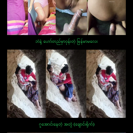
ဘဲနဲ့ ဟော်တည်မှာဝုန်းတဲ့ မြန်မာမလေး
ဂူအောင်းနေတဲ့ အတွဲ (ချောင်းရိုက်)