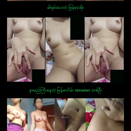
ခါရမ်းပေးတဲ့ မြန်မာ့အိုး
နာမည်ကြီးနေတဲ့ မြန်မာဂိမ်း streamer တစ်ဦး